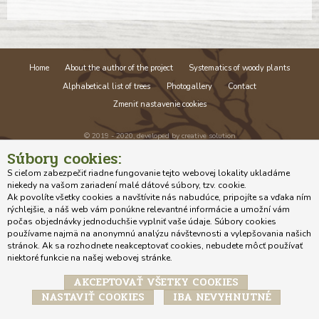
Home
About the author of the project
Systematics of woody plants
Alphabetical list of trees
Photogallery
Contact
Zmeniť nastavenie cookies
© 2019 - 2020, developed by
creative solution
Súbory cookies:
S cieľom zabezpečiť riadne fungovanie tejto webovej lokality ukladáme
niekedy na vašom zariadení malé dátové súbory, tzv. cookie.
Ak povolíte všetky cookies a navštívite nás nabudúce, pripojíte sa vďaka ním
rýchlejšie, a náš web vám ponúkne relevantné informácie a umožní vám
počas objednávky jednoduchšie vyplniť vaše údaje. Súbory cookies
používame najmä na anonymnú analýzu návštevnosti a vylepšovania našich
stránok. Ak sa rozhodnete neakceptovať cookies, nebudete môcť používať
niektoré funkcie na našej webovej stránke.
AKCEPTOVAŤ VŠETKY COOKIES
NASTAVIŤ COOKIES
IBA NEVYHNUTNÉ