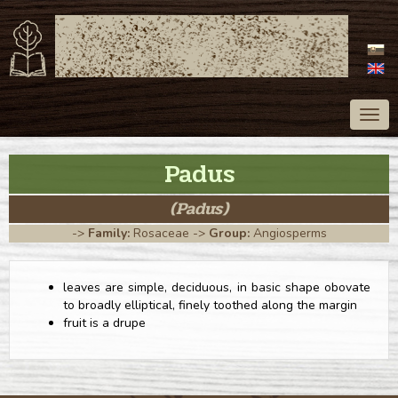
ATLAS OF TREES
OF SLOVAKIA
Togg
navig
Padus
(Padus)
->
Family:
Rosaceae
->
Group:
Angiosperms
leaves are simple, deciduous, in basic shape obovate
to broadly elliptical, finely toothed along the margin
fruit is a drupe