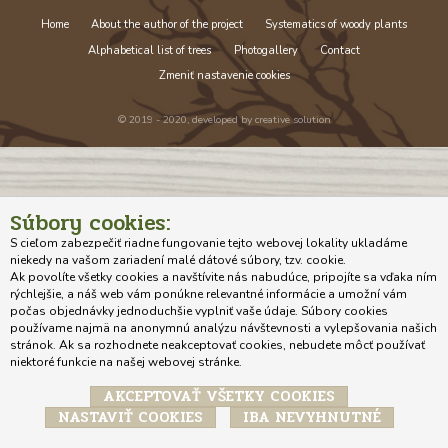
Home
About the author of the project
Systematics of woody plants
Alphabetical list of trees
Photogallery
Contact
Zmeniť nastavenie cookies
© 2019 - 2020, developed by
creative solution
Súbory cookies:
S cieľom zabezpečiť riadne fungovanie tejto webovej lokality ukladáme
niekedy na vašom zariadení malé dátové súbory, tzv. cookie.
Ak povolíte všetky cookies a navštívite nás nabudúce, pripojíte sa vďaka ním
rýchlejšie, a náš web vám ponúkne relevantné informácie a umožní vám
počas objednávky jednoduchšie vyplniť vaše údaje. Súbory cookies
používame najmä na anonymnú analýzu návštevnosti a vylepšovania našich
stránok. Ak sa rozhodnete neakceptovať cookies, nebudete môcť používať
niektoré funkcie na našej webovej stránke.
AKCEPTOVAŤ VŠETKY COOKIES
NASTAVIŤ COOKIES
IBA NEVYHNUTNÉ