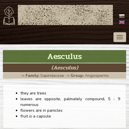
ATLAS OF TREES
OF SLOVAKIA
Togg
navig
Aesculus
(Aesculus)
->
Family:
Sapindaceae
->
Group:
Angiosperms
they are trees
leaves are opposite, palmately compound, 5 - 9
numerous
flowers are in panicles
fruit is a capsule