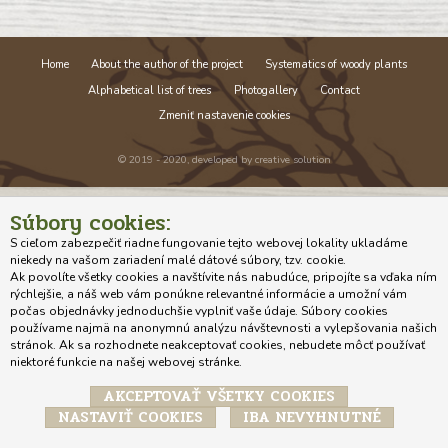
Home
About the author of the project
Systematics of woody plants
Alphabetical list of trees
Photogallery
Contact
Zmeniť nastavenie cookies
© 2019 - 2020, developed by
creative solution
Súbory cookies:
S cieľom zabezpečiť riadne fungovanie tejto webovej lokality ukladáme
niekedy na vašom zariadení malé dátové súbory, tzv. cookie.
Ak povolíte všetky cookies a navštívite nás nabudúce, pripojíte sa vďaka ním
rýchlejšie, a náš web vám ponúkne relevantné informácie a umožní vám
počas objednávky jednoduchšie vyplniť vaše údaje. Súbory cookies
používame najmä na anonymnú analýzu návštevnosti a vylepšovania našich
stránok. Ak sa rozhodnete neakceptovať cookies, nebudete môcť používať
niektoré funkcie na našej webovej stránke.
AKCEPTOVAŤ VŠETKY COOKIES
NASTAVIŤ COOKIES
IBA NEVYHNUTNÉ