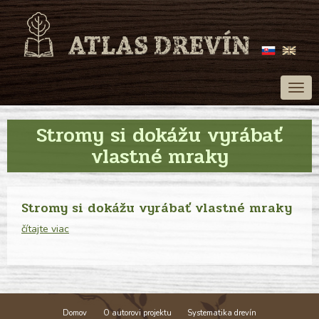
Togg
navig
Stromy si dokážu vyrábať
vlastné mraky
Stromy si dokážu vyrábať vlastné mraky
čítajte viac
Domov
O autorovi projektu
Systematika drevín