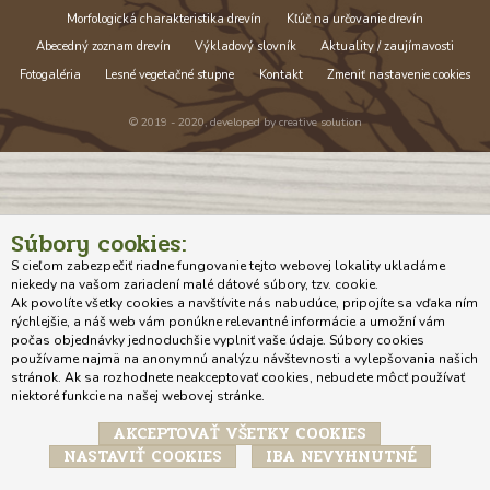
Morfologická charakteristika drevín
Kľúč na určovanie drevín
Abecedný zoznam drevín
Výkladový slovník
Aktuality / zaujímavosti
Fotogaléria
Lesné vegetačné stupne
Kontakt
Zmeniť nastavenie cookies
© 2019 - 2020, developed by
creative solution
Súbory cookies:
S cieľom zabezpečiť riadne fungovanie tejto webovej lokality ukladáme
niekedy na vašom zariadení malé dátové súbory, tzv. cookie.
Ak povolíte všetky cookies a navštívite nás nabudúce, pripojíte sa vďaka ním
rýchlejšie, a náš web vám ponúkne relevantné informácie a umožní vám
počas objednávky jednoduchšie vyplniť vaše údaje. Súbory cookies
používame najmä na anonymnú analýzu návštevnosti a vylepšovania našich
stránok. Ak sa rozhodnete neakceptovať cookies, nebudete môcť používať
niektoré funkcie na našej webovej stránke.
AKCEPTOVAŤ VŠETKY COOKIES
NASTAVIŤ COOKIES
IBA NEVYHNUTNÉ