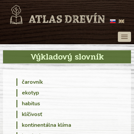
Togg
navig
Výkladový slovník
čarovník
ekotyp
habitus
klíčivosť
kontinentálna klíma