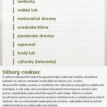
lenticely
mäkký luh
melioračné dreviny
oceánska klíma
pionierske dreviny
sypavosť
tvrdý luh
výhonky (letorasty)
Súbory cookies:
S cieľom zabezpečiť riadne fungovanie tejto webovej lokality ukladáme
niekedy na vašom zariadení malé dátové súbory, tzv. cookie.
Ak povolíte všetky cookies a navštívite nás nabudúce, pripojíte sa vďaka ním
rýchlejšie, a náš web vám ponúkne relevantné informácie a umožní vám
Domov
O autorovi projektu
Systematika drevín
počas objednávky jednoduchšie vyplniť vaše údaje. Súbory cookies
Morfologická charakteristika drevín
Kľúč na určovanie drevín
používame najmä na anonymnú analýzu návštevnosti a vylepšovania našich
stránok. Ak sa rozhodnete neakceptovať cookies, nebudete môcť používať
Abecedný zoznam drevín
Výkladový slovník
Aktuality / zaujímavosti
niektoré funkcie na našej webovej stránke.