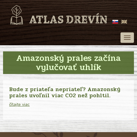
Togg
navig
Amazonský prales začína
vylučovať uhlík
Bude z priateľa nepriateľ? Amazonský
prales uvoľnil viac CO2 než pohltil.
čítajte viac