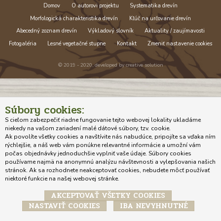
Domov
O autorovi projektu
Systematika drevín
Morfologická charakteristika drevín
Kľúč na určovanie drevín
Abecedný zoznam drevín
Výkladový slovník
Aktuality / zaujímavosti
Fotogaléria
Lesné vegetačné stupne
Kontakt
Zmeniť nastavenie cookies
© 2019 - 2020, developed by
creative solution
Súbory cookies:
S cieľom zabezpečiť riadne fungovanie tejto webovej lokality ukladáme
niekedy na vašom zariadení malé dátové súbory, tzv. cookie.
Ak povolíte všetky cookies a navštívite nás nabudúce, pripojíte sa vďaka ním
rýchlejšie, a náš web vám ponúkne relevantné informácie a umožní vám
počas objednávky jednoduchšie vyplniť vaše údaje. Súbory cookies
používame najmä na anonymnú analýzu návštevnosti a vylepšovania našich
stránok. Ak sa rozhodnete neakceptovať cookies, nebudete môcť používať
niektoré funkcie na našej webovej stránke.
AKCEPTOVAŤ VŠETKY COOKIES
NASTAVIŤ COOKIES
IBA NEVYHNUTNÉ