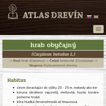
Togg
navig
hrab obyčajný
(Carpinus betulus L.)
->
Rod:
hrab
(Carpinus)
->
Čeľaď:
lieskovité
(Corylaceae)
->
Skupina:
Krytosemenné dreviny
Habitus
strom dorastajúci do výšky 20 - 25 m, niekedy ako ker
koruna obráteno vajcovitá, metlovitá, hustá, konáre
pomerne hrubé
kôra hladká červenohnedá až tmavosivá