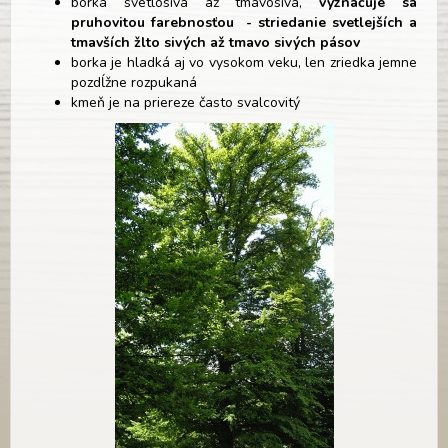
borka svetlosivá až tmavosivá,
vyznačuje sa
pruhovitou farebnosťou - striedanie svetlejších a
tmavších žlto sivých až tmavo sivých pásov
borka je hladká aj vo vysokom veku, len zriedka jemne
pozdĺžne rozpukaná
kmeň je na priereze často svalcovitý