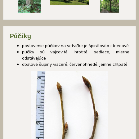
Púčiky
postavenie púčikov na vetvičke je špirálovito striedavé
púčiky sú vajcovité, hrotité, sediace, mierne
odstávajúce
obalové šupiny viaceré, červenohnedé, jemne chlpaté