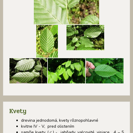
Kvety
drevina jednodomá, kvety rôznopohlavné
kvitne IV - V, pred olistením
samčie kvety (♂) - jahňady, valcovité, visiace , 4 – 5