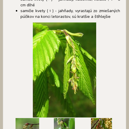
cm dlhé
samičie kvety (♀) - jahňady, vyrastajú zo zmiešaných
púčikov na konci letorastov, sú kratšie a štíhlejšie