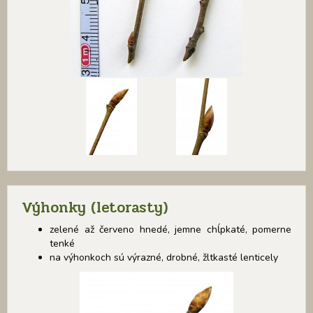
Výhonky (letorasty)
zelené až červeno hnedé, jemne chĺpkaté, pomerne
tenké
na výhonkoch sú výrazné, drobné, žltkasté lenticely