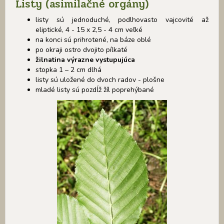
Listy (asimilačné orgány)
listy sú jednoduché, podlhovasto vajcovité až
eliptické, 4 - 15 x 2,5 - 4 cm veľké
na konci sú prihrotené, na báze oblé
po okraji ostro dvojito pílkaté
žilnatina výrazne vystupujúca
stopka 1 – 2 cm dlhá
listy sú uložené do dvoch radov - plošne
mladé listy sú pozdĺž žíl poprehýbané