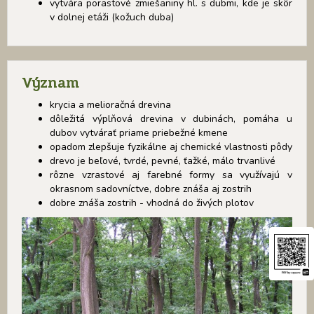
vytvára porastové zmiešaniny hl. s dubmi, kde je skôr
v dolnej etáži (kožuch duba)
Význam
krycia a melioračná drevina
dôležitá výplňová drevina v dubinách, pomáha u
dubov vytvárať priame priebežné kmene
opadom zlepšuje fyzikálne aj chemické vlastnosti pôdy
drevo je beľové, tvrdé, pevné, ťažké, málo trvanlivé
rôzne vzrastové aj farebné formy sa využívajú v
okrasnom sadovníctve, dobre znáša aj zostrih
dobre znáša zostrih - vhodná do živých plotov