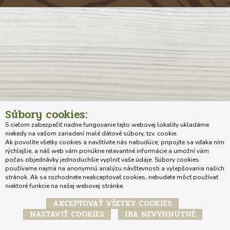
Súbory cookies:
S cieľom zabezpečiť riadne fungovanie tejto webovej lokality ukladáme
niekedy na vašom zariadení malé dátové súbory, tzv. cookie.
Ak povolíte všetky cookies a navštívite nás nabudúce, pripojíte sa vďaka ním
rýchlejšie, a náš web vám ponúkne relevantné informácie a umožní vám
počas objednávky jednoduchšie vyplniť vaše údaje. Súbory cookies
používame najmä na anonymnú analýzu návštevnosti a vylepšovania našich
stránok. Ak sa rozhodnete neakceptovať cookies, nebudete môcť používať
niektoré funkcie na našej webovej stránke.
AKCEPTOVAŤ VŠETKY COOKIES
NASTAVIŤ COOKIES
IBA NEVYHNUTNÉ