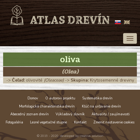
Togg
navig
oliva
(Olea)
->
Čeľaď:
olivovité
(Oleaceae)
->
Skupina:
Krytosemenné dreviny
Domov
O autorovi projektu
Systematika drevín
Morfologická charakteristika drevín
Kľúč na určovanie drevín
Abecedný zoznam drevín
Výkladový slovník
Aktuality / zaujímavosti
Fotogaléria
Lesné vegetačné stupne
Kontakt
Zmeniť nastavenie cookies
© 2019 - 2020, developed by
creative solution