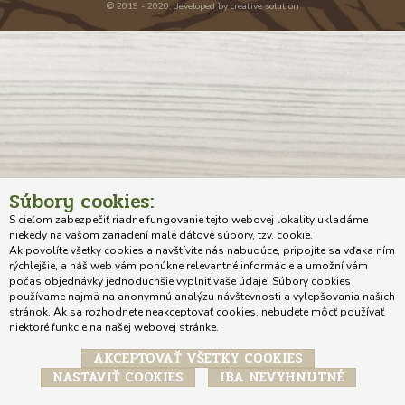
© 2019 - 2020, developed by
creative solution
Súbory cookies:
S cieľom zabezpečiť riadne fungovanie tejto webovej lokality ukladáme
niekedy na vašom zariadení malé dátové súbory, tzv. cookie.
Ak povolíte všetky cookies a navštívite nás nabudúce, pripojíte sa vďaka ním
rýchlejšie, a náš web vám ponúkne relevantné informácie a umožní vám
počas objednávky jednoduchšie vyplniť vaše údaje. Súbory cookies
používame najmä na anonymnú analýzu návštevnosti a vylepšovania našich
stránok. Ak sa rozhodnete neakceptovať cookies, nebudete môcť používať
niektoré funkcie na našej webovej stránke.
AKCEPTOVAŤ VŠETKY COOKIES
NASTAVIŤ COOKIES
IBA NEVYHNUTNÉ