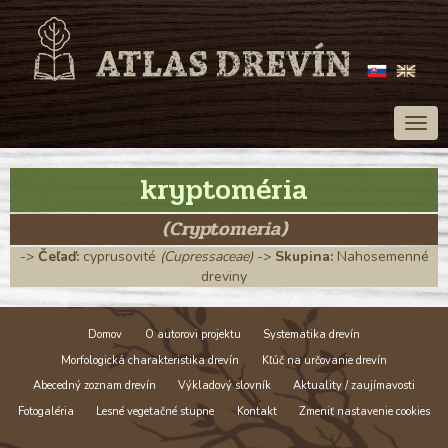
Togg
navig
kryptoméria
(Cryptomeria)
->
Čeľaď:
cyprusovité
(Cupressaceae)
->
Skupina:
Nahosemenné
dreviny
Domov
O autorovi projektu
Systematika drevín
Morfologická charakteristika drevín
Kľúč na určovanie drevín
Abecedný zoznam drevín
Výkladový slovník
Aktuality / zaujímavosti
Fotogaléria
Lesné vegetačné stupne
Kontakt
Zmeniť nastavenie cookies