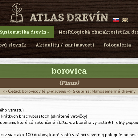
Systematika drevín
Morfologická charakteristika dr
ový slovník
Aktuality / zaujímavosti
Fotogaléria
borovica
(Pinus)
->
Čeľaď:
borovicovité
(Pinaceae)
->
Skupina:
Nahosemenné dreviny
tého vzrastu)
a krátkych brachyblastoch (skrátené vetvičky)
šupinami, ktoré sú zakončené
štítkom,
z ktorého vyrastá ± hrotitý
pupok
 z viac ako 100 druhov, ktoré rastú v rámci severnej pologuľe od ses