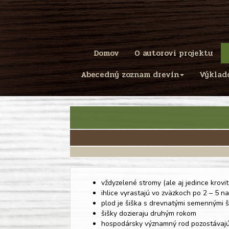
Domov
O autorovi projektu
Abecedný zoznam drevín
Výklad
vždyzelené stromy (ale aj jedince krovi
ihlice vyrastajú vo zväzkoch po 2 – 5 n
plod je šiška s drevnatými semennými 
šišky dozieraju druhým rokom
hospodársky významný rod pozostávajúci