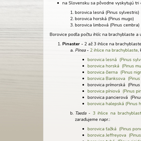
na Slovensku sa pôvodne vyskytujú tri 
borovica lesná (Pinus sylvestris)
borovica horská (Pinus mugo)
borovica limbová (Pinus cembra)
Borovice podľa počtu ihlíc na brachyblaste a 
Pinaster -
2 až 3 ihlice na brachyblast
Pinea
-
2 ihlice na brachyblaste
,
borovica lesná (Pinus sylv
borovica horská (Pinus m
borovica čierna (Pinus nig
borovica Banksova (Pinus
borovica prímorská (Pinus 
borovica píniová (Pinus pi
borovica pancierová (Pinus
borovica halepská (Pinus 
Taeda
-
3 ihlice na brachyblas
zaraďujeme napr.:
borovica ťažká (Pinus pon
borovica Jeffreyova (Pinus 