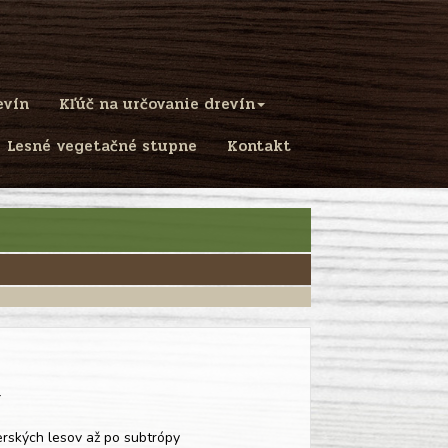
evín
Kľúč na určovanie drevín
Lesné vegetačné stupne
Kontakt
erských lesov až po subtrópy