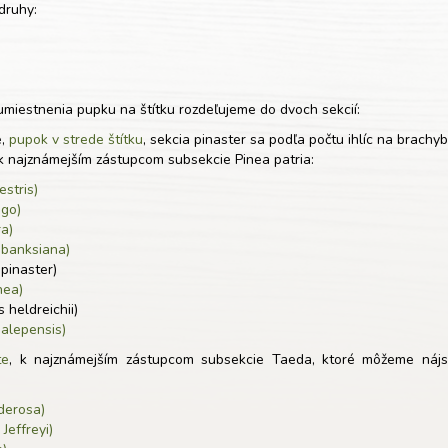
druhy:
umiestnenia pupku na štítku rozdeľujeme do dvoch sekcií:
e,
pupok v strede štítku
, sekcia pinaster sa podľa počtu ihlíc na brachyb
 k najznámejším zástupcom subsekcie Pinea patria:
estris)
ugo)
ra)
 banksiana)
pinaster)
nea)
 heldreichii)
halepensis)
te
, k najznámejším zástupcom subsekcie Taeda, ktoré môžeme nájsť
derosa)
Jeffreyi)